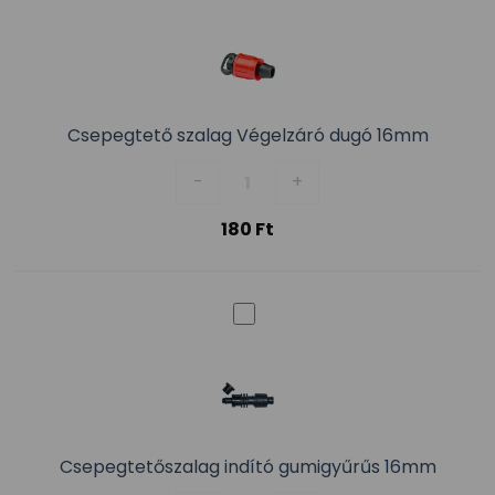
Csepegtető szalag Végelzáró dugó 16mm
Csepegtető szalag Végelzáró 
-
+
180
Ft
Csepegtetőszalag indító gumigyűrűs 16mm