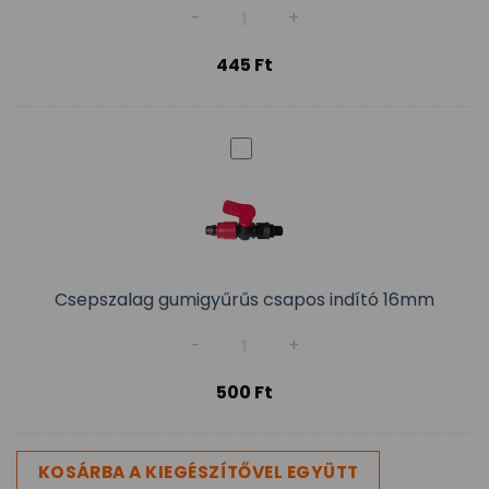
Csepegtetőszalag indító gumi
-
+
445
Ft
Csepszalag gumigyűrűs csapos indító 16mm
Csepszalag gumigyűrűs csapos 
-
+
500
Ft
KOSÁRBA A KIEGÉSZÍTŐVEL EGYÜTT