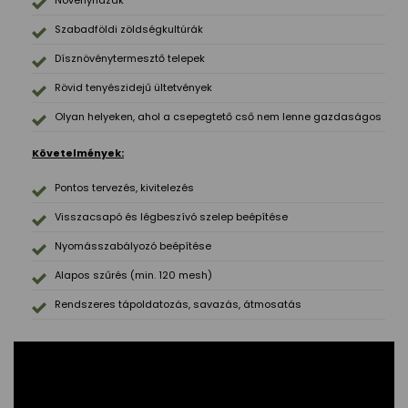
Növényházak
Szabadföldi zöldségkultúrák
Dísznövénytermesztő telepek
Rövid tenyészidejű ültetvények
Olyan helyeken, ahol a csepegtető cső nem lenne gazdaságos
Követelmények:
Pontos tervezés, kivitelezés
Visszacsapó és légbeszívó szelep beépítése
Nyomásszabályozó beépítése
Alapos szűrés (min. 120 mesh)
Rendszeres tápoldatozás, savazás, átmosatás