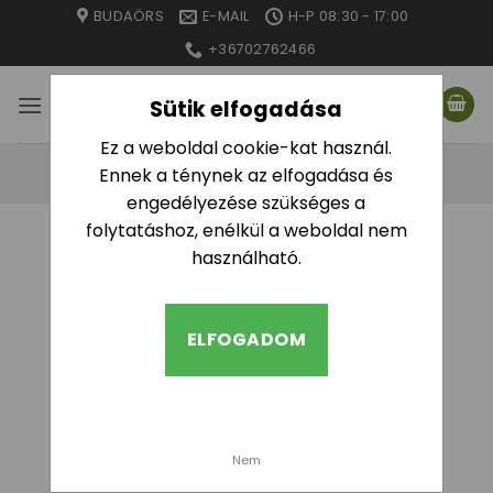
Skip
BUDAÖRS
E-MAIL
H-P 08:30 - 17:00
to
+36702762466
content
Sütik elfogadása
Ez a weboldal cookie-kat használ.
Ennek a ténynek az elfogadása és
engedélyezése szükséges a
folytatáshoz, enélkül a weboldal nem
használható.
ELFOGADOM
Nem