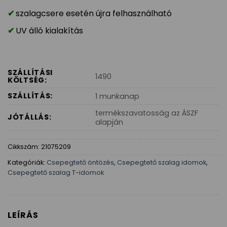
szalagcsere esetén újra felhasználható
UV álló kialakítás
SZÁLLÍTÁSI
1490
KÖLTSÉG:
SZÁLLÍTÁS:
1 munkanap
termékszavatosság az ÁSZF
JÓTÁLLÁS:
alapján
Cikkszám:
21075209
Kategóriák:
Csepegtető öntözés
,
Csepegtető szalag idomok
,
Csepegtető szalag T-idomok
LEÍRÁS