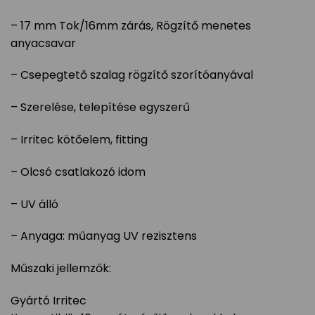
– 17 mm Tok/16mm zárás, Rögzítő menetes
anyacsavar
– Csepegtető szalag rögzítő szorítóanyával
– Szerelése, telepítése egyszerű
– Irritec kötőelem, fitting
– Olcsó csatlakozó idom
– UV álló
– Anyaga: műanyag UV rezisztens
Műszaki jellemzők:
Gyártó Irritec