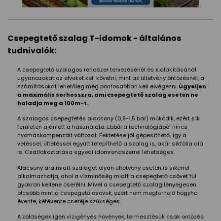
Csepegtető szalag T-idomok - általános
tudnivalók:
A csepegtető szalagos rendszer tervezésénél és kialakításánál
ugyanazokat az elveket kell követni, mint az ültetvény öntözésnél, a
számításokat lehetőleg még pontosabban kell elvégezni.
Ügyeljen
a maximális sorhosszra, ami csepegtető szalag esetén ne
haladja meg a 100m-t.
A szalagos csepegtetés alacsony (0,8-1,5 bar) működik, ezért sík
területen ajánlott a használata. Ebből a technológiából nincs
nyomáskompenzált változat. Fektetése jól gépesíthető, így a
vetéssel, ültetéssel együtt telepíthető a szalag is, akár síkfólia alá
is. Csatlakoztatása egyedi idomrendszerrel lehetséges.
Alacsony ára miatt szalagot olyan ültetvény esetén is sikerrel
alkalmazhatja, ahol a vízminőség miatt a csepegtető csövet túl
gyakran kellene cserélni. Mivel a csepegtető szalag lényegesen
olcsóbb mint a csepegető csövek, ezért nem megterhelő hogyha
évente, kétévente cseréje szükséges.
A zöldségek igen vízigényes növények, termesztésük csak öntözés