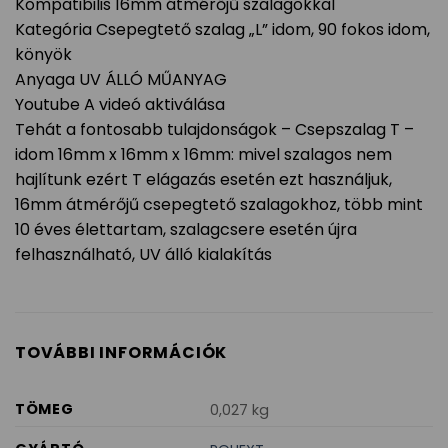
Kompatibilis 16mm átmérőjű szalagokkal
Kategória Csepegtető szalag „L” idom, 90 fokos idom,
könyök
Anyaga UV ÁLLÓ MŰANYAG
Youtube A videó aktiválása
Tehát a fontosabb tulajdonságok – Csepszalag T –
idom 16mm x 16mm x 16mm: mivel szalagos nem
hajlítunk ezért T elágazás esetén ezt használjuk,
16mm átmérőjű csepegtető szalagokhoz, több mint
10 éves élettartam, szalagcsere esetén újra
felhasználható, UV álló kialakítás
TOVÁBBI INFORMÁCIÓK
TÖMEG
0,027 kg