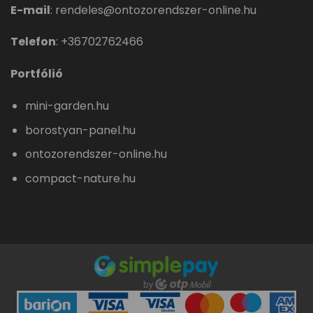
E-mail
:
rendeles@ontozorendszer-online.hu
Telefon
:
+36702762466
Portfólió
mini-garden.hu
borostyan-panel.hu
ontozorendszer-online.hu
compact-nature.hu