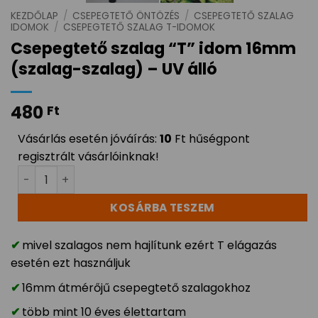
KEZDŐLAP
/
CSEPEGTETŐ ÖNTÖZÉS
/
CSEPEGTETŐ SZALAG
IDOMOK
/
CSEPEGTETŐ SZALAG T-IDOMOK
Csepegtető szalag “T” idom 16mm
(szalag-szalag) – UV álló
480
Ft
Vásárlás esetén jóváírás:
10
Ft hűségpont
regisztrált vásárlóinknak!
Csepegtető szalag "T" idom 16mm (szalag-szalag) - UV
KOSÁRBA TESZEM
mivel szalagos nem hajlítunk ezért T elágazás
esetén ezt használjuk
16mm átmérőjű csepegtető szalagokhoz
több mint 10 éves élettartam