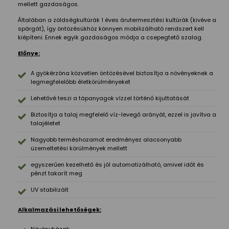
mellett gazdaságos.
Általában a zöldségkultúrák 1 éves árutermesztési kultúrák (kivéve a
spárgát), így öntözésükhöz könnyen mobilizálható rendszert kell
kiépíteni. Ennek egyik gazdaságos módja a csepegtető szalag.
Előnye:
A gyökérzóna közvetlen öntözésével biztosítja a növényeknek a
legmegfelelőbb életkörülményeket
Lehetővé teszi a tápanyagok vízzel történő kijuttatását
Biztosítja a talaj megfelelő víz-levegő arányát, ezzel is javítva a
talajéletet
Nagyobb terméshozamot eredményez alacsonyabb
üzemeltetési körülmények mellett
egyszerűen kezelhető és jól automatizálható, amivel időt és
pénzt takarít meg
UV stabilizált
Alkalmazási lehetőségek: