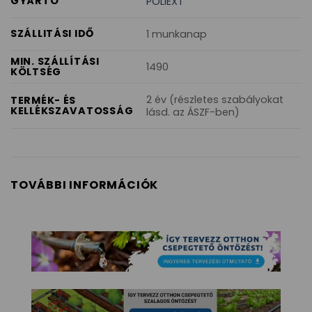
GYÁRTÓ
POLIEXT
SZÁLLITÁSI IDŐ
1 munkanap
MIN. SZÁLLÍTÁSI
1490
KÖLTSÉG
2 év (részletes szabályokat
TERMÉK- ÉS
KELLÉKSZAVATOSSÁG
lásd. az ÁSZF-ben)
TOVÁBBI INFORMÁCIÓK