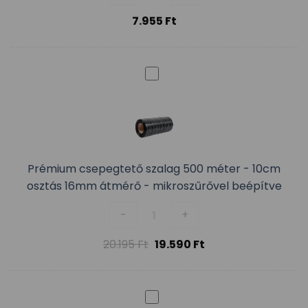
7.955
Ft
Prémium csepegtető szalag 500 méter - 10cm
osztás 16mm átmérő - mikroszűrővel beépítve
Prémium csepegtető szalag 500
-
+
20.195
Ft
19.590
Ft