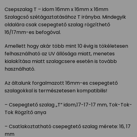
Csepszalag T – idom 16mm x 16mm x 16mm
Szalagcső szétágaztatásához T irányba. Mindegyik
oldalára csak csepegtető szalag rögzíthető
16/17mm-es befogóval.
Amellett hogy akár több mint 10 évig is tökéletesen
felhasználható az UV állósága miatt, menetes
kialakítása miatt szalagcsere esetén is tovább
használható.
Az általunk forgalmazott 16mm-es csepegtető
szalagokkal is természetesen kompatibilis!
– Csepegtető szalag „T” idom,17-17-17 mm, Tok-Tok-
Tok Rögzítő anya
– Csatlakoztatható csepegtető szalag mérete: 16, 17
mm