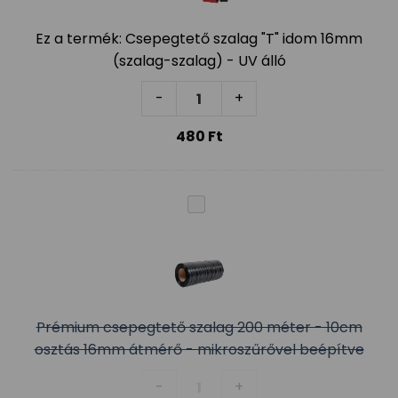
Ez a termék:
Csepegtető szalag "T" idom 16mm
(szalag-szalag) - UV álló
Csepegtető szalag "T" idom 16m
-
+
480
Ft
Prémium csepegtető szalag 200 méter - 10cm
osztás 16mm átmérő - mikroszűrővel beépítve
Prémium csepegtető szalag 200
-
+