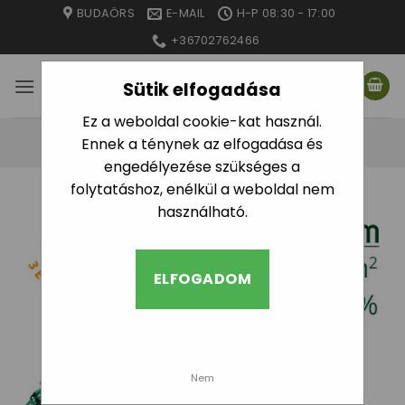
Skip
BUDAÖRS
E-MAIL
H-P 08:30 - 17:00
to
+36702762466
content
Sütik elfogadása
Ez a weboldal cookie-kat használ.
Ennek a ténynek az elfogadása és
engedélyezése szükséges a
folytatáshoz, enélkül a weboldal nem
használható.
ELFOGADOM
Nem