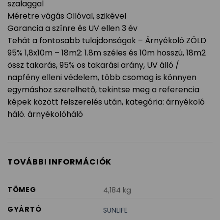
szalaggal
Méretre vágás Ollóval, szikével
Garancia a színre és UV ellen 3 év
Tehát a fontosabb tulajdonságok – Árnyékoló ZÖLD
95% 1,8x10m – 18m2: 1.8m széles és 10m hosszú, 18m2
össz takarás, 95% os takarási arány, UV álló /
napfény elleni védelem, több csomag is könnyen
egymáshoz szerelhető, tekintse meg a referencia
képek között felszerelés után, kategória: árnyékoló
háló. árnyékolóháló
TOVÁBBI INFORMÁCIÓK
TÖMEG
4,184 kg
GYÁRTÓ
SUNLIFE