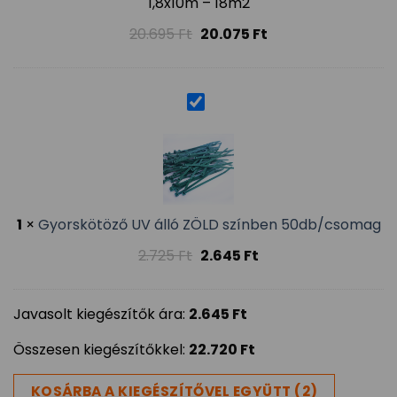
1,8x10m – 18m2
20.695
Ft
20.075
Ft
1
×
Gyorskötöző UV álló ZÖLD színben 50db/csomag
2.725
Ft
2.645
Ft
Javasolt kiegészítők ára:
2.645
Ft
Összesen kiegészítőkkel:
22.720
Ft
KOSÁRBA A KIEGÉSZÍTŐVEL EGYÜTT (2)