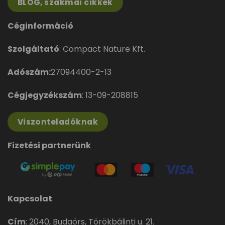
BLOG, szakmai cikkek
Céginformáció
Szolgáltató
: Compact Nature Kft.
Adószám:
27094400-2-13
Cégjegyzékszám
: 13-09-208815
Viszonteladóknak
Fizetési partnerünk
Kapcsolat
Cím
:
2040, Budaörs, Törökbálinti u. 21.