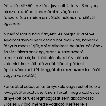
Rögzítés 45-50 cm-ként javasolt 2 illetve 3 helyen,
plusz a kezdőponton, méretre vágása és
felszerelése minden árnyékoló hálónak rendkívül
egyszerű.
A belátásgátló háló árnyékol és megszűri a fényt.
Alkalmazásával nem csak a hőt fogjuk fel, hanem a
fényt is megszűrjük, ezért alkalmas belátás-gátlónak
és tér választónak egyaránt. Alkalmazható
teraszhálónak, kerítéshálónak, erkélyhálónak
valamint használható védőhálónak például
építkezéseknél. (Pl.: Meggátolja a szerszám leesését
vagy a vakolatét)
Fonásából adódóan az árnyékoló vagy rashel háló a
levegőt átereszti, ezért nem feszíti meg a szél és az
árnyékolt terület légmozgását sem akadályozza.
Erős és UV álló, méretre vágható. Kerítésre is