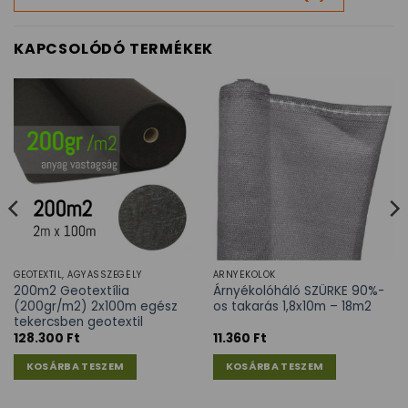
KAPCSOLÓDÓ TERMÉKEK
GEOTEXTIL, ÁGYÁSSZEGÉLY
ÁRNYÉKOLÓK
200m2 Geotextília
Árnyékolóháló SZÜRKE 90%-
(200gr/m2) 2x100m egész
os takarás 1,8x10m – 18m2
tekercsben geotextil
128.300
Ft
11.360
Ft
KOSÁRBA TESZEM
KOSÁRBA TESZEM