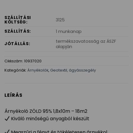
SZÁLLÍTÁSI
3125
KÖLTSÉG:
SZÁLLÍTÁS:
1 munkanap
termékszavatosság az ÁSZF
JÓTÁLLÁS:
alapján
Cikkszám:
10937020
Kategóriák:
Árnyékolók
,
Geotextil, ágyásszegély
LEÍRÁS
Árnyékoló ZÖLD 95% 1,8x10m – 18m2
Kiváló minőségű anyagból készült
Megszűri a fényt és tökéletesen árnyékol