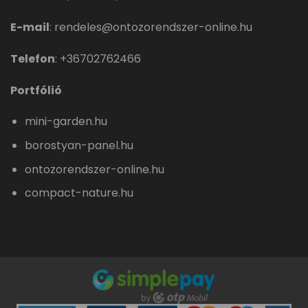
E-mail
:
rendeles@ontozorendszer-online.hu
Telefon
:
+36702762466
Portfólió
mini-garden.hu
borostyan-panel.hu
ontozorendszer-online.hu
compact-nature.hu