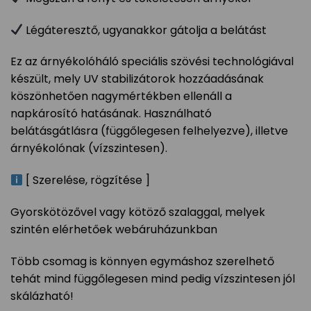
Légáteresztő, ugyanakkor gátolja a belátást
Ez az árnyékolóháló speciális szövési technológiával
készült, mely UV stabilizátorok hozzáadásának
köszönhetően nagymértékben ellenáll a
napkárosító hatásának. Használható
belátásgátlásra (függőlegesen felhelyezve), illetve
árnyékolónak (vízszintesen).
[ Szerelése, rögzítése ]
Gyorskötözővel vagy kötöző szalaggal, melyek
szintén elérhetőek webáruházunkban
Több csomag is könnyen egymáshoz szerelhető
tehát mind függőlegesen mind pedig vízszintesen jól
skálázható!