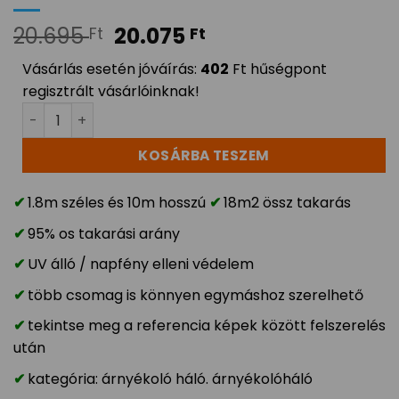
20.695
20.075
Ft
Ft
Vásárlás esetén jóváírás:
402
Ft hűségpont
regisztrált vásárlóinknak!
Árnyékolóháló ZÖLD 95%-os takarás 1,8x10m – 18m2 m
KOSÁRBA TESZEM
1.8m széles és 10m hosszú
18m2 össz takarás
95% os takarási arány
UV álló / napfény elleni védelem
több csomag is könnyen egymáshoz szerelhető
tekintse meg a referencia képek között felszerelés
után
kategória: árnyékoló háló. árnyékolóháló