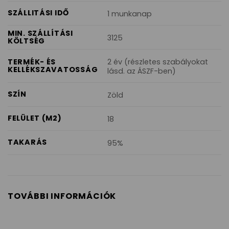
SZÁLLITÁSI IDŐ
1 munkanap
MIN. SZÁLLÍTÁSI
3125
KÖLTSÉG
2 év (részletes szabályokat
TERMÉK- ÉS
KELLÉKSZAVATOSSÁG
lásd. az ÁSZF-ben)
SZÍN
Zöld
FELÜLET (M2)
18
TAKARÁS
95%
TOVÁBBI INFORMÁCIÓK