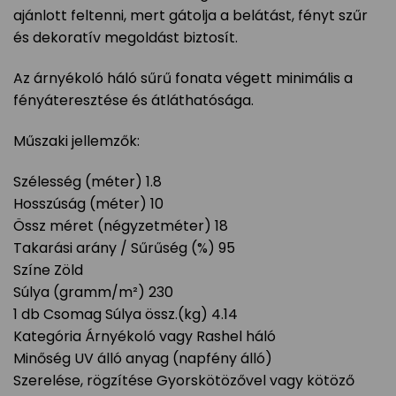
ajánlott feltenni, mert gátolja a belátást, fényt szűr
és dekoratív megoldást biztosít.
Az árnyékoló háló sűrű fonata végett minimális a
fényáteresztése és átláthatósága.
Műszaki jellemzők:
Szélesség (méter) 1.8
Hosszúság (méter) 10
Össz méret (négyzetméter) 18
Takarási arány / Sűrűség (%) 95
Színe Zöld
Súlya (gramm/m²) 230
1 db Csomag Súlya össz.(kg) 4.14
Kategória Árnyékoló vagy Rashel háló
Minőség UV álló anyag (napfény álló)
Szerelése, rögzítése Gyorskötözővel vagy kötöző