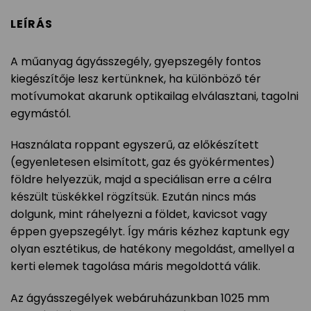
LEÍRÁS
A műanyag ágyásszegély, gyepszegély fontos
kiegészítője lesz kertünknek, ha különböző tér
motívumokat akarunk optikailag elválasztani, tagolni
egymástól.
Használata roppant egyszerű, az előkészített
(egyenletesen elsimított, gaz és gyökérmentes)
földre helyezzük, majd a speciálisan erre a célra
készült tüskékkel rögzítsük. Ezután nincs más
dolgunk, mint ráhelyezni a földet, kavicsot vagy
éppen gyepszegélyt. Így máris kézhez kaptunk egy
olyan esztétikus, de hatékony megoldást, amellyel a
kerti elemek tagolása máris megoldottá válik.
Az ágyásszegélyek webáruházunkban 1025 mm