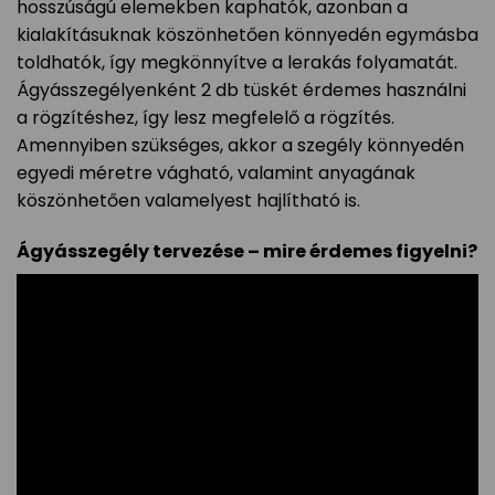
hosszúságú elemekben kaphatók, azonban a
kialakításuknak köszönhetően könnyedén egymásba
toldhatók, így megkönnyítve a lerakás folyamatát.
Ágyásszegélyenként 2 db tüskét érdemes használni
a rögzítéshez, így lesz megfelelő a rögzítés.
Amennyiben szükséges, akkor a szegély könnyedén
egyedi méretre vágható, valamint anyagának
köszönhetően valamelyest hajlítható is.
Ágyásszegély tervezése – mire érdemes figyelni?