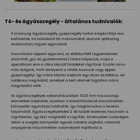
Tó- és ágyásszegély - általános tudnivalók:
A műanyag ágyásszegély, gyepszegély fontos kiegészítője lesz
kertünknek, ha különböző tér motívumokat akarunk optikailag
elválasztani, tagolni egymástól.
Használata roppant egyszerű, az előkészített (egyenletesen
elsimított, gaz és gyökérmentes) földre helyezzük, majd a
speciálisan erre a célra készült tüskékkel rögzítsük. Ezután nincs
más dolgunk, mint ráhelyezni a földet, kavicsot vagy éppen
gyepszegélyt. Így máris kézhez kaptunk egy olyan esztétikus, de
hatékony megoldást, amellyel a kerti elemek tagolása máris
megoldottá válik.
Az ágyásszegélyek webáruházunkban 1025 mm hosszúságú
elemekben kaphatók, azonban a kialakításuknak köszönhetően
könnyedén egymásba toldhatók, így megkönnyítve a lerakás
folyamatát. Ágyásszegélyenként 2 db tüskét érdemes használni a
rögzítéshez, így lesz megfelelő a rögzítés. Amennyiben szükséges,
akkor a szegély könnyedén egyedi méretre vágható, valamint
anyagának köszönhetően valamelyest hajlítható is.