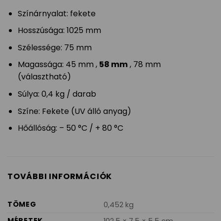
Színárnyalat: fekete
Hosszúsága: 1025 mm
Szélessége: 75 mm
Magassága: 45 mm ,
58 mm
, 78 mm
(választható)
Súlya: 0,4 kg / darab
Színe: Fekete (UV álló anyag)
Hőállóság: – 50 °C / + 80 °C
TOVÁBBI INFORMÁCIÓK
TÖMEG
0,452 kg
MÉRETEK