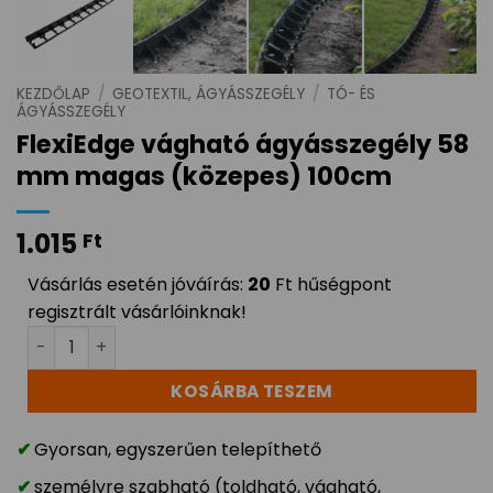
KEZDŐLAP
/
GEOTEXTIL, ÁGYÁSSZEGÉLY
/
TÓ- ÉS
ÁGYÁSSZEGÉLY
FlexiEdge vágható ágyásszegély 58
mm magas (közepes) 100cm
1.015
Ft
Vásárlás esetén jóváírás:
20
Ft hűségpont
regisztrált vásárlóinknak!
FlexiEdge vágható ágyásszegély 58 mm magas (közep
KOSÁRBA TESZEM
Gyorsan, egyszerűen telepíthető
személyre szabható (toldható, vágható,