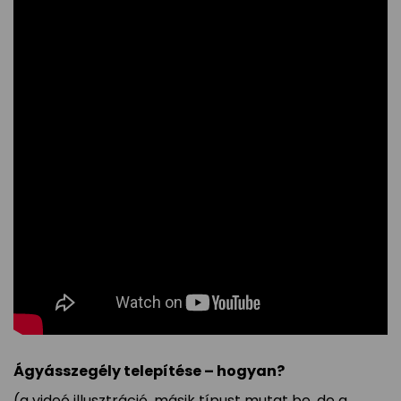
Ágyásszegély telepítése – hogyan?
(a videó illusztráció, másik típust mutat be, de a