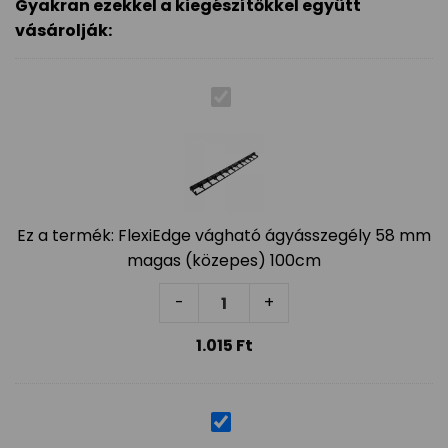
Gyakran ezekkel a kiegészítőkkel együtt
vásárolják:
Ez a termék:
FlexiEdge vágható ágyásszegély 58 mm
magas (közepes) 100cm
FlexiEdge vágható ágyásszegél
-
+
1.015
Ft