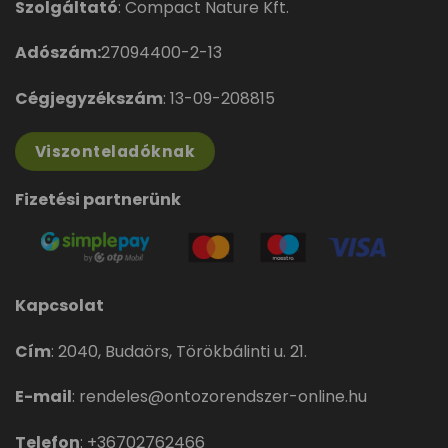
Szolgáltató
: Compact Nature Kft.
Adószám:
27094400-2-13
Cégjegyzékszám
: 13-09-208815
Viszonteladóknak
Fizetési partnerünk
Kapcsolat
Cím
:
2040, Budaörs, Törökbálinti u. 21.
E-mail
:
rendeles@ontozorendszer-online.hu
Telefon
:
+36702762466