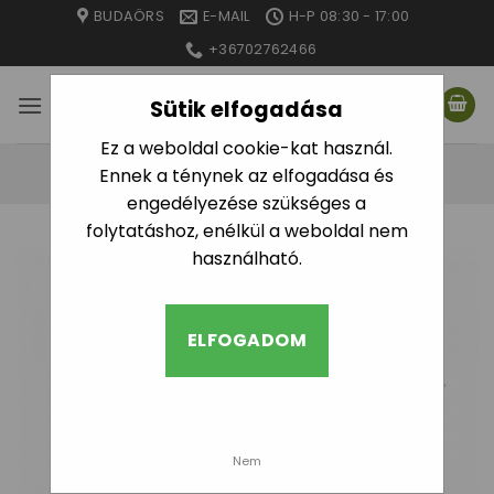
Skip
BUDAÖRS
E-MAIL
H-P 08:30 - 17:00
to
+36702762466
content
Sütik elfogadása
Ez a weboldal cookie-kat használ.
Ennek a ténynek az elfogadása és
engedélyezése szükséges a
folytatáshoz, enélkül a weboldal nem
használható.
ELFOGADOM
Nem