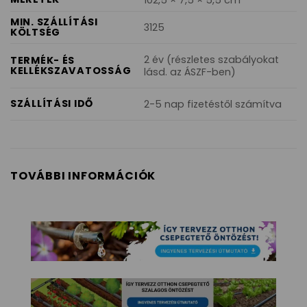
102,5 × 7,5 × 5,5 cm
MIN. SZÁLLÍTÁSI
3125
KÖLTSÉG
2 év (részletes szabályokat
TERMÉK- ÉS
KELLÉKSZAVATOSSÁG
lásd. az ÁSZF-ben)
SZÁLLÍTÁSI IDŐ
2-5 nap fizetéstől számítva
TOVÁBBI INFORMÁCIÓK