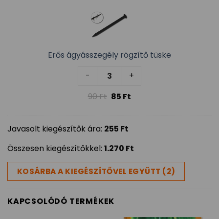
Erős ágyásszegély rögzítő tüske
Erős ágyásszegély rögzítő tüsk
-
+
90
Ft
85
Ft
Javasolt kiegészítők ára:
255
Ft
Összesen kiegészítőkkel:
1.270
Ft
KOSÁRBA A KIEGÉSZÍTŐVEL EGYÜTT (2)
KAPCSOLÓDÓ TERMÉKEK