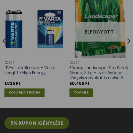
ELFOGYOTT
EGYÉB
EGYÉB
9V-os alkáli elem – Varta
Fűmag Landscaper Pro Sun &
LongLife High Energy
Shade, 5 kg – szélsőséges
fényviszonyokat is elviselő
1.825
Ft
30.485
Ft
KOSÁRBA TESZEM
TOVÁBB
5% KUPON IGÉNYLÉSE