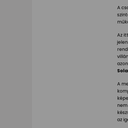
A cs
szint
műkö
Az it
jele
rend
vill
azon
Sola
A me
komp
képe
nem 
kész
az i