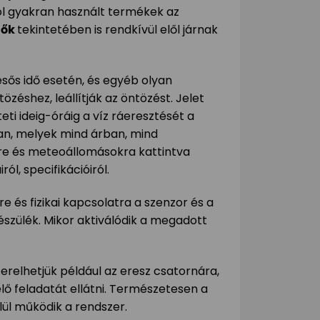
l gyakran használt termékek az
lők
tekintetében is rendkívül elől járnak
esős idő esetén, és egyéb olyan
zéshez, leállítják az öntözést. Jelet
ti ideig-óráig a víz ráeresztését a
an, melyek mind árban, mind
kre és meteoállomásokra kattintva
ól, specifikációiról.
e és fizikai kapcsolatra a szenzor és a
készülék. Mikor aktiválódik a megadott
zerelhetjük például az eresz csatornára,
elő feladatát ellátni. Természetesen a
ül működik a rendszer.