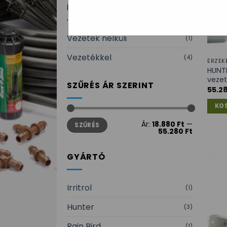
BEKÖTÉS
Vezeték nélküli
(1)
Vezetékkel
(4)
ÉRZÉK
HUNTE
vezet
SZŰRÉS ÁR SZERINT
55.2
KO
Min
Max
Ár:
18.880 Ft
—
SZŰRÉS
ár
ár
55.280 Ft
GYÁRTÓ
Irritrol
(1)
Hunter
(3)
Rain Bird
(1)