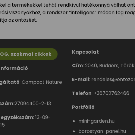
kel a termékekkel tehát rendkívül hatékonnyá válhat ön
árási viszonyokhoz, a rendszer “intelligens” módon fog rea
ítja az öntözést.
Kapcsolat
LOG, szakmai cikkek
Cím
:
2040, Budaörs, Törökbá
információ
E-mail
:
rendeles@ontozor
gáltató
: Compact Nature
Telefon
:
+36702762466
szám:
27094400-2-13
Portfólió
jegyzékszám
: 13-09-
mini-garden.hu
15
borostyan-panel.hu