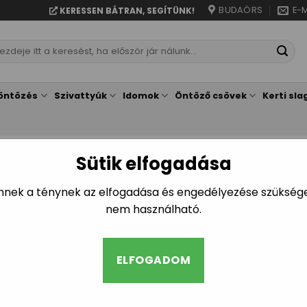
BUDAÖRS
E-M
KERESSEN BÁTRAN, SEGÍTÜNK!
resés
vetkezőre:
öntözés
Szivattyúk
Idomok
Öntöző csövek
Kerti sla
Sütik elfogadása
/
ESŐÉRZÉKELŐK
Mind a(z) 5 találat megjelen
Ennek a ténynek az elfogadása és engedélyezése szükséges
nem használható.
ELFOGADOM