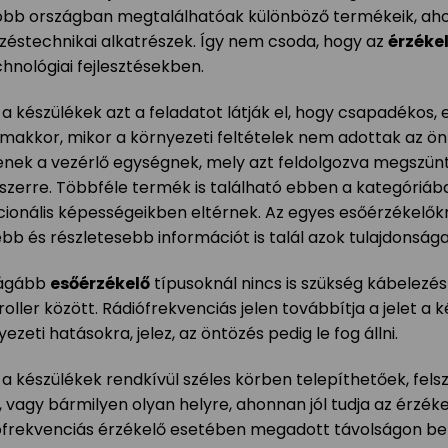
öbb országban megtalálhatóak különböző termékeik, aho
zéstechnikai alkatrészek. Így nem csoda, hogy az
érzéke
chnológiai fejlesztésekben.
 a készülékek azt a feladatot látják el, hogy csapadékos, 
lmakkor, mikor a környezeti feltételek nem adottak az öntö
enek a vezérlő egységnek, mely azt feldolgozva megszünte
szerre. Többféle termék is található ebben a kategóriáb
cionális képességeikben eltérnek. Az egyes esőérzékelő
b és részletesebb információt is talál azok tulajdonságair
rágább
esőérzékelő
típusoknál nincs is szükség kábelezésr
oller között. Rádiófrekvenciás jelen továbbítja a jelet a 
ezeti hatásokra, jelez, az öntözés pedig le fog állni.
 a készülékek rendkívül széles körben telepíthetőek, fels
a, vagy bármilyen olyan helyre, ahonnan jól tudja az érzék
ófrekvenciás érzékelő esetében megadott távolságon bel