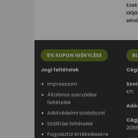
Ezek
időj
elind
5% KUPON IGÉNYLÉSE
B
Jogi feltételek
Cég
Impresszum
Szol
Kft.
Általános szerződési
feltételek
Adó
Adatvédelmi szabályzat
Cég
Szállítási feltételek
2088
Fogyasztói értékelésekre