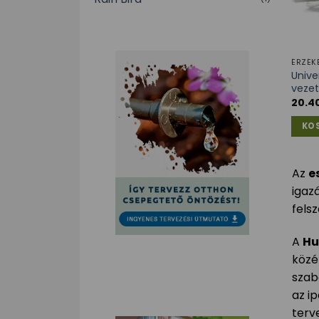
ÉRZÉK
Unive
vezet
20.4
KO
Az
e
igaz
felsz
A
Hu
közé
szab
az i
terve