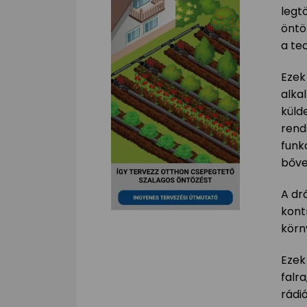
legt
öntö
a te
Ezek
alka
küld
rend
funk
bőveb
A d
kontr
körny
Ezek
falr
rádi