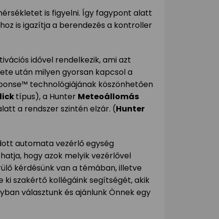
ékletet is figyelni. Így fagypont alatt
hoz is igazítja a berendezés a kontroller
ivációs idővel rendelkezik, ami azt
zdete után milyen gyorsan kapcsol a
Response™ technológiájának köszönhetően
lick
típus), a Hunter
Meteoállomás
att a rendszer szintén elzár. (
Hunter
adott automata vezérlő egység
thatja, hogy azok melyik vezérlővel
lő kérdésünk van a témában, illetve
 ki szakértő kollégáink segítségét, akik
yban választunk és ajánlunk Önnek egy