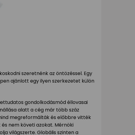
ékoskodni szeretnénk az öntözéssel. Egy
n ajánlott egy ilyen szerkezetet külön
zettudatos gondolkodásmód éllovasai
nállása alatt a cég már több száz
ind megreformálták és előbbre vitték
et és nem követi azokat. Mérnöki
lja világszerte. Globális szinten a