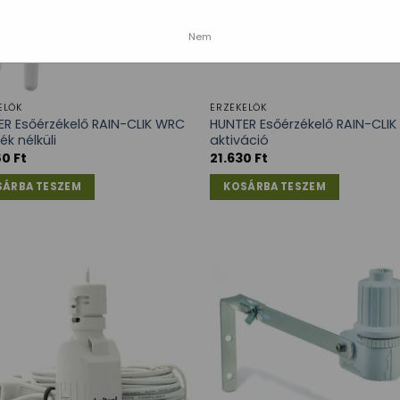
Nem
ELŐK
ÉRZÉKELŐK
R Esőérzékelő RAIN-CLIK WRC
HUNTER Esőérzékelő RAIN-CLIK
ék nélküli
aktiváció
80
Ft
21.630
Ft
SÁRBA TESZEM
KOSÁRBA TESZEM