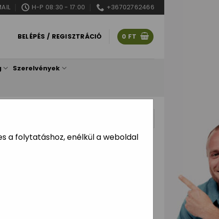
AIL
H-P 08:30 - 17:00
+36702762466
BELÉPÉS / REGISZTRÁCIÓ
0
FT
g
Szerelvények
ítve
 a folytatáshoz, enélkül a weboldal