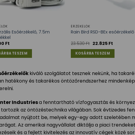
ELŐK
ÉRZÉKELŐK
rzális Esőérzékelő, 7.5m
Rain Bird RSD-BEx esőérzékelő
ékkel
00
Ft
23.530
Ft
22.825
Ft
SÁRBA TESZEM
KOSÁRBA TESZEM
sőérzékelők
kiváló szolgálatot tesznek nekünk, ha takar
án hatékony és takarékos öntözőrendszerhez mindenképpe
erelni.
nter Industries
a fenntartható vízfogyasztás és környe
 tartozik az öntözéstechnika világában. Sok évtizedes fen
adalmat nyújtott be, melyek egy-egy adott szeletében m
parágat. Az amerikai nagyvállalat diktálja a piaci trendek
zéseik és a fejlett kivitelezés az innovatív cégek közé soro