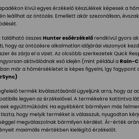
apadékon kívül egyes érzékelő készülékek képesek a hőmérs
én leállhat az öntözés. Emellett akár szezonálisan, évszak
dését.
t található összes
Hunter esőérzékelő
rendkívül gyors akt
nti, hogy az öntözésre alkalmatlan időjárási viszonyok ke
szer és zárja el a vizet. Az olcsóbb szerkezetek Quick 
ámgyorsan aktiválódnak eső idején (mint például a
Rain-C
ban már a hőmérsékletet is képes figyelni, így fagypont al
rSync)
gfelelő termék kiválasztásánál ügyeljünk arra, hogy az 
atibilis legyen az érzékelővel. A termékekre kattintva lá
sek együttműködni. Ha egyébként bármilyen más felmerü
tiszta, hogy melyik terméket is válasszuk, nyugodtan kérje
séggel megválaszolnak bármilyen kérdést. Ár-érték arán
gényeit maximális mértékben kielégítő érzékelőt.