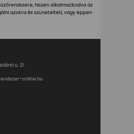
tözőrendszere, hiszen alkalmazkodva az
gálni azokra és szünetelteti, vagy éppen
linti u. 21.
endszer-online.hu