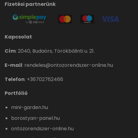
Fizetési partnerünk
Kapcsolat
Cím
:
2040, Budaörs, Törökbálinti u. 21.
E-mail
:
rendeles@ontozorendszer-online.hu
Telefon
:
+36702762466
Portfólió
mini-garden.hu
borostyan-panel.hu
ontozorendszer-online.hu