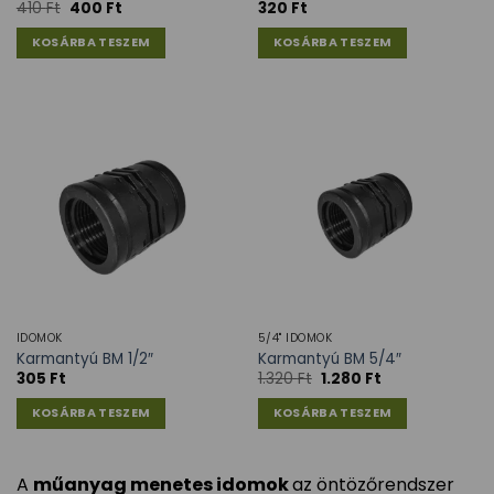
410
Ft
400
Ft
320
Ft
KOSÁRBA TESZEM
KOSÁRBA TESZEM
IDOMOK
5/4" IDOMOK
Karmantyú BM 1/2″
Karmantyú BM 5/4″
305
Ft
1.320
Ft
1.280
Ft
KOSÁRBA TESZEM
KOSÁRBA TESZEM
A
műanyag menetes idomok
az öntözőrendszer