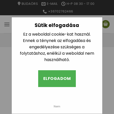
Skip
BUDAÖRS
E-MAIL
H-P 08:30 - 17:00
to
+36702762466
content
Sütik elfogadása
Ez a weboldal cookie-kat használ.
Ennek a ténynek az elfogadása és
engedélyezése szükséges a
folytatáshoz, enélkül a weboldal nem
KEZDŐLAP
/
IDOMOK
/
MŰANYAG MENETES
használható.
IDOMOK
/
KARMANTYÚK
SZŰRÉS
ELFOGADOM
Nem