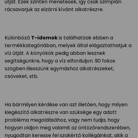
útját. Ezek szintén menetesek, így csak szimplán
rácsavarjuk az elzárni kívánt alkatrészre.
Különböző
T-idomok
is találhatóak ebben a
termékkategóriában, melyek által elágaztathatjuk a
víz útját. A könyökök pedig abban lesznek
segítségünkre, hogy a víz elforduljon. 90 fokos
szögben illesszünk egymáshoz alkatrészeket,
csöveket, stb.
Ha bármilyen kérdése van azt illetően, hogy milyen
kiegészítő alkatrészre van szüksége egy adott
probléma megoldásához, vagy nem tudja, hogy
hogyan oldjon meg valamit az öntözőrendszerében,
nyugodtan keresse fel szakértő kollégáinkat, akik a