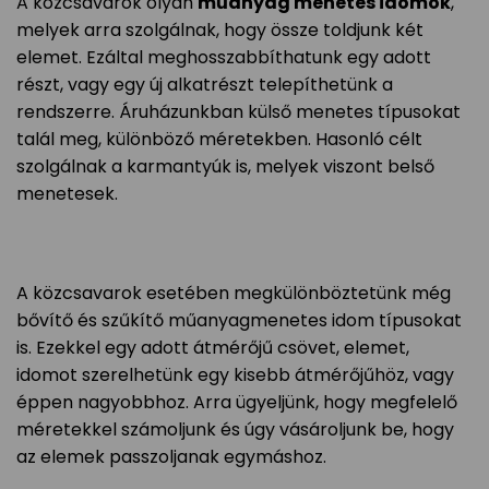
A közcsavarok olyan
műanyag menetes idomok
,
melyek arra szolgálnak, hogy össze toldjunk két
elemet. Ezáltal meghosszabbíthatunk egy adott
részt, vagy egy új alkatrészt telepíthetünk a
rendszerre. Áruházunkban külső menetes típusokat
talál meg, különböző méretekben. Hasonló célt
szolgálnak a karmantyúk is, melyek viszont belső
menetesek.
A közcsavarok esetében megkülönböztetünk még
bővítő és szűkítő műanyagmenetes idom típusokat
is. Ezekkel egy adott átmérőjű csövet, elemet,
idomot szerelhetünk egy kisebb átmérőjűhöz, vagy
éppen nagyobbhoz. Arra ügyeljünk, hogy megfelelő
méretekkel számoljunk és úgy vásároljunk be, hogy
az elemek passzoljanak egymáshoz.