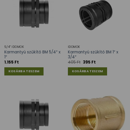
5/4" IDOMOK
IDOMOK
Karmantyú szűkítő BM 5/4″ x
Karmantyú szűkítő BM 1″ x
1″
3/4″
1.155
Ft
405
Ft
395
Ft
KOSÁRBA TESZEM
KOSÁRBA TESZEM