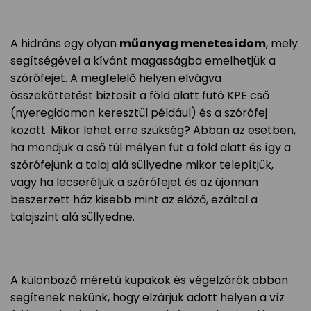
A hidráns egy olyan
műanyag menetes idom
, mely
segítségével a kívánt magasságba emelhetjük a
szórófejet. A megfelelő helyen elvágva
összeköttetést biztosít a föld alatt futó KPE cső
(nyeregidomon keresztül például) és a szórófej
között. Mikor lehet erre szükség? Abban az esetben,
ha mondjuk a cső túl mélyen fut a föld alatt és így a
szórófejünk a talaj alá süllyedne mikor telepítjük,
vagy ha lecseréljük a szórófejet és az újonnan
beszerzett ház kisebb mint az előző, ezáltal a
talajszint alá süllyedne.
A különböző méretű kupakok és végelzárók abban
segítenek nekünk, hogy elzárjuk adott helyen a víz