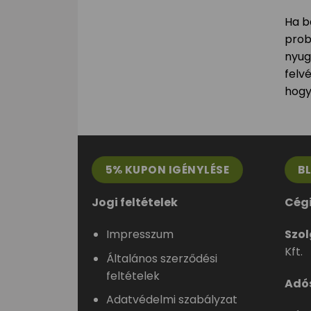
Ha b
prob
nyug
felv
hogy
5% KUPON IGÉNYLÉSE
B
Jogi feltételek
Cég
Impresszum
Szol
Kft.
Általános szerződési
feltételek
Adó
Adatvédelmi szabályzat