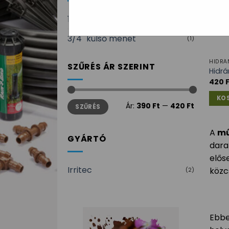
1/2" külső menet
(1)
3/4" külső menet
(1)
HIDRÁ
SZŰRÉS ÁR SZERINT
Hidrá
420
KO
Min
Max
Ár:
390 Ft
—
420 Ft
SZŰRÉS
ár
ár
A
mű
GYÁRTÓ
dara
elős
Irritec
közc
(2)
Ebbe