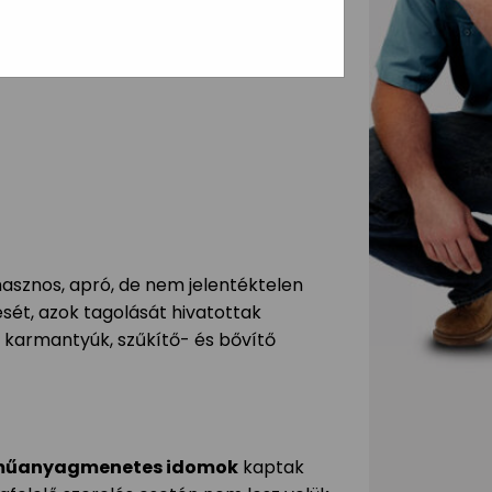
asznos, apró, de nem jelentéktelen
sét, azok tagolását hivatottak
 karmantyúk, szűkítő- és bővítő
űanyagmenetes idomok
kaptak