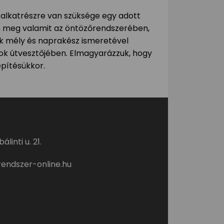
ő alkatrészre van szüksége egy adott
 meg valamit az öntözőrendszerében,
ek mély és naprakész ismeretével
sok útvesztőjében. Elmagyarázzuk, hogy
epítésükkor.
linti u. 21.
endszer-online.hu