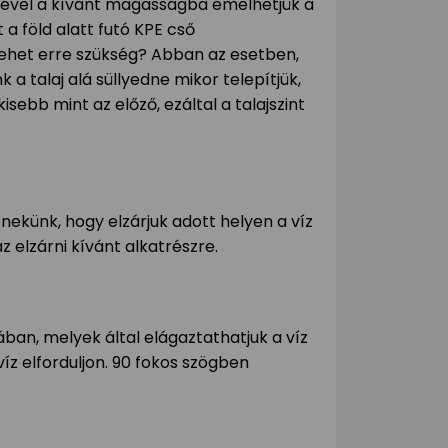
gével a kívánt magasságba emelhetjük a
 a föld alatt futó KPE cső
 lehet erre szükség? Abban az esetben,
k a talaj alá süllyedne mikor telepítjük,
isebb mint az előző, ezáltal a talajszint
künk, hogy elzárjuk adott helyen a víz
z elzárni kívánt alkatrészre.
ban, melyek által elágaztathatjuk a víz
íz elforduljon. 90 fokos szögben