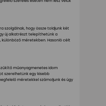
egfelelő szerelés esetén nem lesz velük
ra szolgálnak, hogy össze toldjunk két
y új alkatrészt telepíthetünk a
, különböző méretekben. Hasonló célt
 szűkítő műanyagmenetes idom
mot szerelhetünk egy kisebb
egfelelő méretekkel számoljunk és úgy