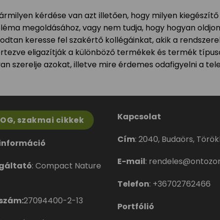
ármilyen kérdése van azt illetően, hogy milyen kiegészít
léma megoldásához, vagy nem tudja, hogy hogyan oldjon
odtan keresse fel szakértő kollégáinkat, akik a rendszer
értezve eligazítják a különböző termékek és termék típu
an szerelje azokat, illetve mire érdemes odafigyelni a tel
Kapcsolat
LOG, szakmai cikkek
Cím
:
2040, Budaörs, Törökbá
információ
E-mail
:
rendeles@ontozor
gáltató
: Compact Nature
Telefon
:
+36702762466
szám:
27094400-2-13
Portfólió