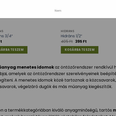
Nem
NS
HIDRÁNS
ns 3/4″
Hidráns 1/2″
Ft
405
Ft
395
Ft
SÁRBA TESZEM
KOSÁRBA TESZEM
anyag menetes idomok
az öntözőrendszer rendkívül h
bjai, amelyek az öntözőrendszer szerelvényeinek beépíté
egíteni. A menetes idomok közé tartoznak a közcsavarok,
savarok, végelzáró dugók és más műanyag kiegészítők.
n a termékkategóriában kiváló anyagminőségű, tartós
m