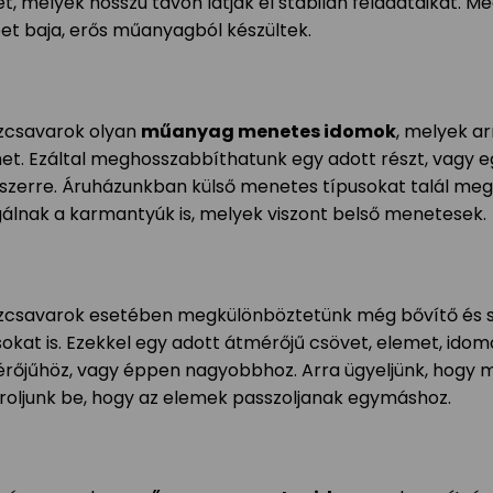
et, melyek hosszú távon látják el stabilan feladataikat. M
et baja, erős műanyagból készültek.
zcsavarok olyan
műanyag menetes idomok
, melyek ar
et. Ezáltal meghosszabbíthatunk egy adott részt, vagy eg
szerre. Áruházunkban külső menetes típusokat talál meg
gálnak a karmantyúk is, melyek viszont belső menetesek.
zcsavarok esetében megkülönböztetünk még bővítő és
sokat is. Ezekkel egy adott átmérőjű csövet, elemet, ido
rőjűhöz, vagy éppen nagyobbhoz. Arra ügyeljünk, hogy m
roljunk be, hogy az elemek passzoljanak egymáshoz.