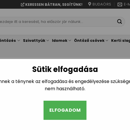
BUDAÖRS
E-M
KERESSEN BÁTRAN, SEGÍTÜNK!
resés
vetkezőre:
öntözés
Szivattyúk
Idomok
Öntöző csövek
Kerti sla
ENETES IDOMOK
/
Sütik elfogadása
Mind a(z) 2 találat megjelen
Ennek a ténynek az elfogadása és engedélyezése szükséges
nem használható.
ELFOGADOM