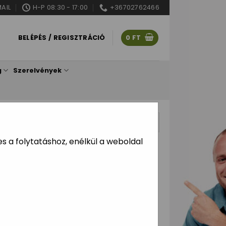
AIL
H-P 08:30 - 17:00
+36702762466
BELÉPÉS / REGISZTRÁCIÓ
0
FT
g
Szerelvények
ítve
 a folytatáshoz, enélkül a weboldal