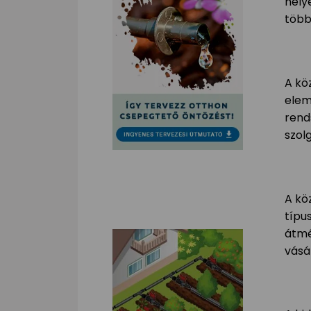
hely
több
A kö
elem
rend
szol
A kö
típu
átmé
vásá