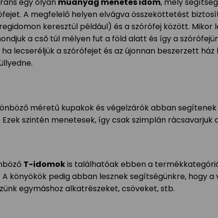
dráns egy olyan
műanyag menetes idom
, mely segítsé
ófejet. A megfelelő helyen elvágva összeköttetést biztosít
regidomon keresztül például) és a szórófej között. Mikor
ndjuk a cső túl mélyen fut a föld alatt és így a szórófejün
ha lecseréljük a szórófejet és az újonnan beszerzett ház k
üllyedne.
lönböző méretű kupakok és végelzárók abban segítenek ne
t. Ezek szintén menetesek, így csak szimplán rácsavarjuk a
nböző
T-idomok
is találhatóak ebben a termékkategóriá
t. A könyökök pedig abban lesznek segítségünkre, hogy a v
sszünk egymáshoz alkatrészeket, csöveket, stb.