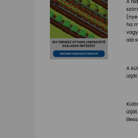
A hi
szór
(nye
ha mo
vagy 
alá s
A kü
útjá
Külö
útjá
ille