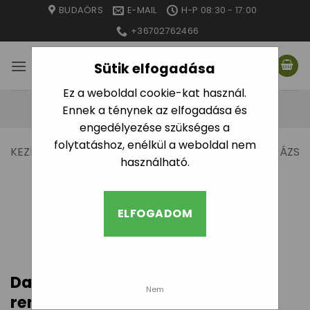
Skip
BUDAÖRS
E-MAIL
H-P 08:30 - 17:00
to
+36702762466
content
Sütik elfogadása
Ez a weboldal cookie-kat használ.
Ennek a ténynek az elfogadása és
engedélyezése szükséges a
folytatáshoz, enélkül a weboldal nem
KEZDŐLAP
/
EGYÉB
/
KÁRTEVŐ RIASZTÓK
/
DARÁZS
használható.
ELLEN
/
DARÁZSCSAPDA ÉS UTÁNTÖLTŐ
SZŰRÉS
ELFOGADOM
Darázscsapdák – termékek, árak
Nem
rendelés