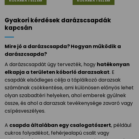
KOSÁRBA TESZEM
KOSÁRBA TESZEM
Gyakori kérdések darázscsapdák
kapcsán
Mire jó a darázscsapda? Hogyan működik a
darászcsapda?
A darázscsapdát úgy tervezték, hogy
hatékonyan
elkapja a területen kóborló darazsakat
. E
csapdák elsődleges célja a táplálkozó darazsak
számának csökkentése, ami különösen előnyös lehet
olyan szabadtéri helyeken, ahol emberek gyűlnek
össze, és ahol a darazsak tevékenysége zavaró vagy
csípésveszélyes.
A
csapda általában egy csalogatószert
, például
cukros folyadékot, fehérjealapú csalit vagy