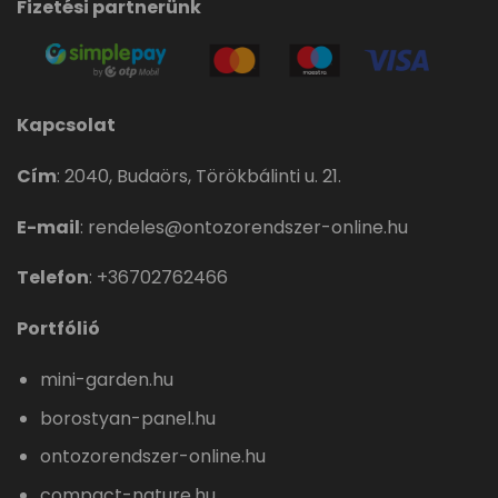
Fizetési partnerünk
Kapcsolat
Cím
:
2040, Budaörs, Törökbálinti u. 21.
E-mail
:
rendeles@ontozorendszer-online.hu
Telefon
:
+36702762466
Portfólió
mini-garden.hu
borostyan-panel.hu
ontozorendszer-online.hu
compact-nature.hu