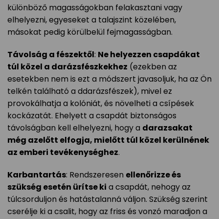
különböző magasságokban felakasztani vagy
elhelyezni, egyeseket a talajszint közelében,
másokat pedig körülbelül fejmagasságban.
Távolság a fészektől
:
Ne helyezzen csapdákat
túl közel a darázsfészkekhez
(ezekben az
esetekben nem is ezt a módszert javasoljuk, ha az Ön
telkén található a ddarázsfészek), mivel ez
provokálhatja a kolóniát, és növelheti a csípések
kockázatát. Ehelyett a csapdát biztonságos
távolságban kell elhelyezni, hogy a
darazsakat
még azelőtt elfogja, mielőtt túl közel kerülnének
az emberi tevékenységhez
.
Karbantartás
: Rendszeresen
ellenőrizze és
szükség esetén ürítse ki
a csapdát, nehogy az
túlcsorduljon és hatástalanná váljon. Szükség szerint
cserélje ki a csalit, hogy az friss és vonzó maradjon a