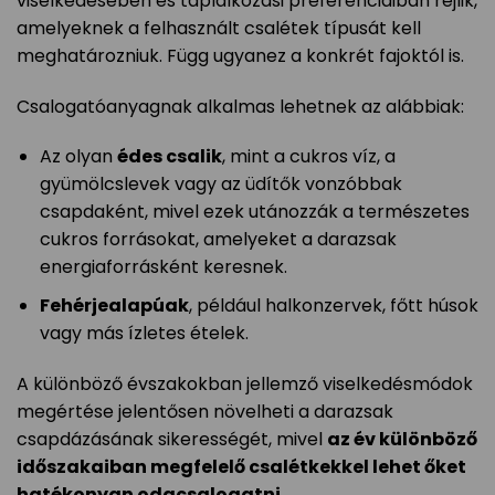
viselkedésében és táplálkozási preferenciáiban rejlik,
amelyeknek a felhasznált csalétek típusát kell
meghatározniuk. Függ ugyanez a konkrét fajoktól is.
Csalogatóanyagnak alkalmas lehetnek az alábbiak:
Az olyan
édes csalik
, mint a cukros víz, a
gyümölcslevek vagy az üdítők vonzóbbak
csapdaként, mivel ezek utánozzák a természetes
cukros forrásokat, amelyeket a darazsak
energiaforrásként keresnek.
Fehérjealapúak
, például halkonzervek, főtt húsok
vagy más ízletes ételek.
A különböző évszakokban jellemző viselkedésmódok
megértése jelentősen növelheti a darazsak
csapdázásának sikerességét, mivel
az év különböző
időszakaiban megfelelő csalétkekkel lehet őket
hatékonyan odacsalogatni
.